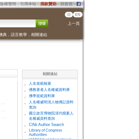
版權聲明
．
引用本站
．
捐款贊助
．
回首頁
．
日
EN
上一頁
佛典
．
語言教學
．
相關連結
相關連結
。
人名規範檢索
。
佛教著者人名權威資料庫
。
佛學規範資料庫
。
人名權威明清人物傳記資料
查詢
。
國立故宮博物院清代檔案人
名權威資料查詢
。
CiNii Author Search
Library of Congress
。
Authorities