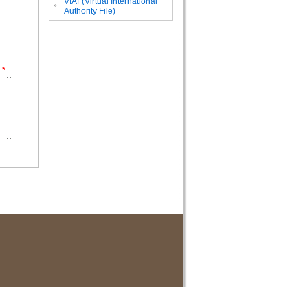
VIAF(Virtual International
。
Authority File)
*