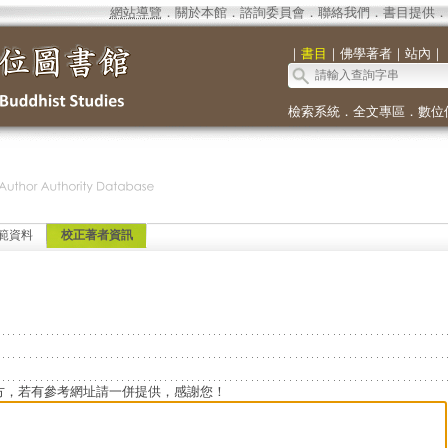
網站導覽
．
關於本館
．
諮詢委員會
．
聯絡我們
．
書目提供
．
｜
書目
｜
佛學著者
｜
站內
｜
檢索系統
．
全文專區
．
數位
範資料
校正著者資訊
方，若有參考網址請一併提供，感謝您！