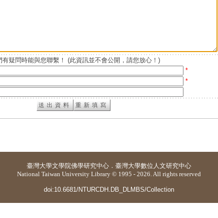
有疑問時能與您聯繫！ (此資訊並不會公開，請您放心！)
*
*
臺灣大學
文學院佛學研究中心
．
臺灣大學數位人文研究中心
National Taiwan University Library © 1995 - 2026. All rights reserved
doi:10.6681/NTURCDH.DB_DLMBS/Collection