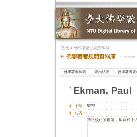
．
首頁
>
佛學著者規範資料庫
佛學著者檢索
查詢結果
佛學著者規
Ekman, Paul
序號：
5275
別名：
請將校正的建議，填寫於下