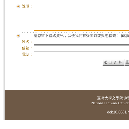
說明：
請您留下聯絡資訊，以便我們有疑問時能與您聯繫！ (此
姓名：
信箱：
電話：
臺灣大學
文學院佛
National Taiwan Universi
doi:10.6681