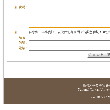
說明：
請您留下聯絡資訊，以便我們有疑問時能與您聯繫！ (此
姓名：
信箱：
電話：
臺灣大學
文學院佛
National Taiwan Universi
doi:10.6681