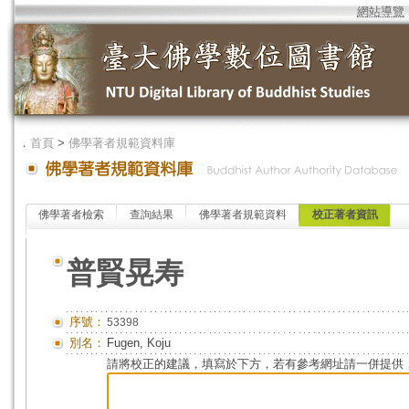
網站導覽
．
首頁
>
佛學著者規範資料庫
佛學著者檢索
查詢結果
佛學著者規範資料
校正著者資訊
普賢晃寿
序號：
53398
別名：
Fugen, Koju
請將校正的建議，填寫於下方，若有參考網址請一併提供