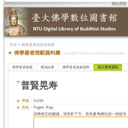
網站導覽
．
首頁
>
佛學著者規範資料庫
佛學著者檢索
查詢結果
佛學著者規範資料
校正著者資訊
普賢晃寿
序號：
53398
別名：
Fugen, Koju
請將校正的建議，填寫於下方，若有參考網址請一併提供