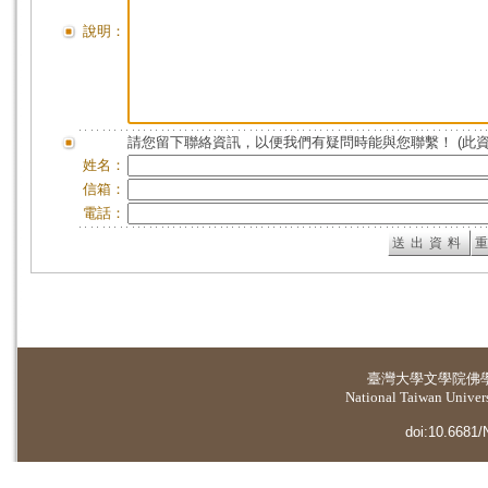
說明：
請您留下聯絡資訊，以便我們有疑問時能與您聯繫！ (此
姓名：
信箱：
電話：
臺灣大學
文學院佛
National Taiwan Universi
doi:10.6681