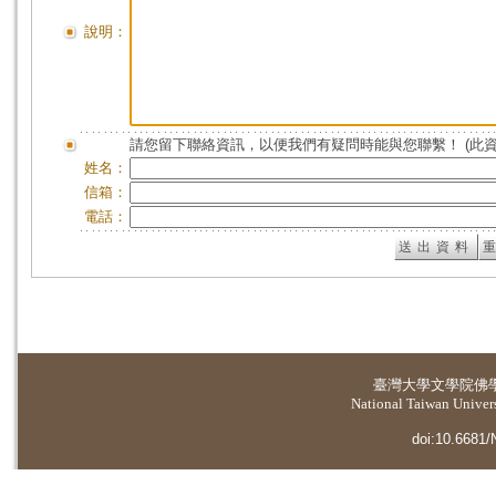
說明：
請您留下聯絡資訊，以便我們有疑問時能與您聯繫！ (此
姓名：
信箱：
電話：
臺灣大學
文學院佛
National Taiwan Universi
doi:10.6681