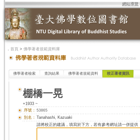
網站導覽
．
首頁
>
佛學著者規範資料庫
佛學著者檢索
查詢結果
佛學著者規範資料
校正著者資訊
棚橋一晃
+1933 ~
序號：
53865
別名：
Tanahashi, Kazuaki
請將校正的建議，填寫於下方，若有參考網址請一併提供