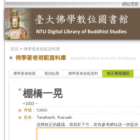
網站導覽
．
首頁
>
佛學著者規範資料庫
佛學著者檢索
查詢結果
佛學著者規範資料
校正著者資訊
棚橋一晃
+1933 ~
序號：
53865
別名：
Tanahashi, Kazuaki
請將校正的建議，填寫於下方，若有參考網址請一併提供