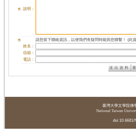
說明：
請您留下聯絡資訊，以便我們有疑問時能與您聯繫！ (此
姓名：
信箱：
電話：
臺灣大學
文學院佛
National Taiwan Universi
doi:10.6681