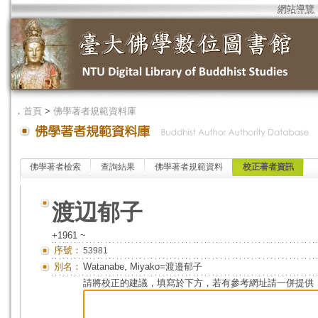
網站導覽
．
首頁
>
佛學著者規範資料庫
佛學著者檢索
查詢結果
佛學著者規範資料
校正著者資訊
渡辺郁子
+1961 ~
序號：
53981
別名：
Watanabe, Miyako=渡邉郁子
請將校正的建議，填寫於下方，若有參考網址請一併提供