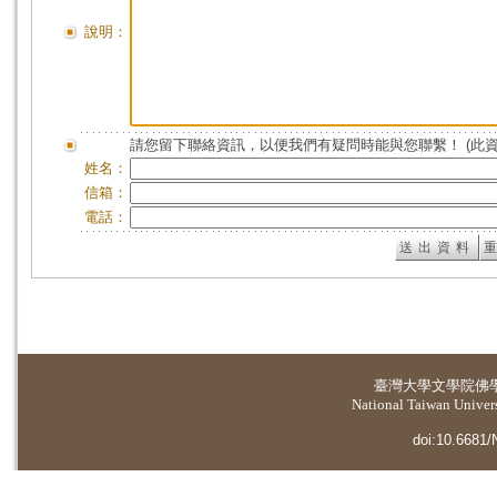
說明：
請您留下聯絡資訊，以便我們有疑問時能與您聯繫！ (此
姓名：
信箱：
電話：
臺灣大學
文學院佛
National Taiwan Universi
doi:10.6681