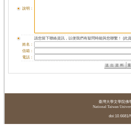
說明：
請您留下聯絡資訊，以便我們有疑問時能與您聯繫！ (此
姓名：
信箱：
電話：
臺灣大學
文學院佛
National Taiwan Universi
doi:10.6681