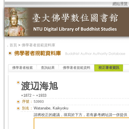
網站導覽
．
首頁
>
佛學著者規範資料庫
佛學著者檢索
查詢結果
佛學著者規範資料
校正著者資訊
渡辺海旭
+1872 ~ +1933
序號：
53993
別名：
Watanabe, Kaikyoku
請將校正的建議，填寫於下方，若有參考網址請一併提供