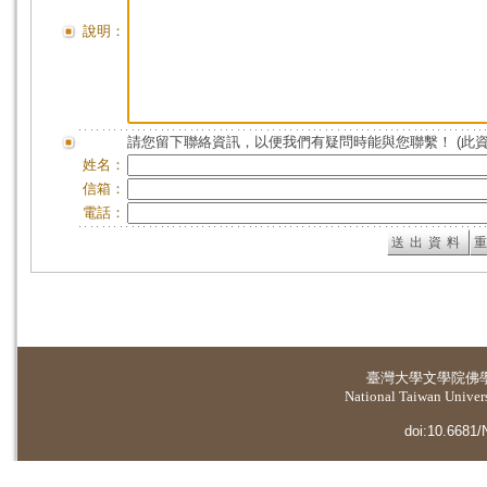
說明：
請您留下聯絡資訊，以便我們有疑問時能與您聯繫！ (此
姓名：
信箱：
電話：
臺灣大學
文學院佛
National Taiwan Universi
doi:10.6681