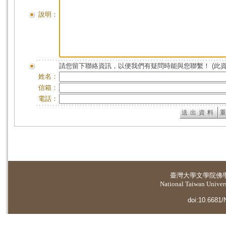
說明：
請您留下聯絡資訊，以便我們有疑問時能與您聯繫！ (此
姓名：
信箱：
電話：
臺灣大學
文學院佛
National Taiwan Universi
doi:10.6681