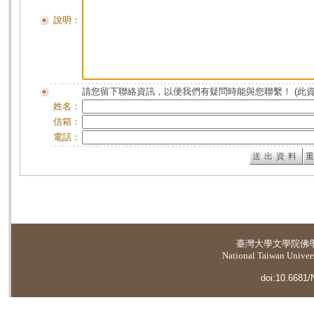
說明：
請您留下聯絡資訊，以便我們有疑問時能與您聯繫！ (此
姓名：
信箱：
電話：
臺灣大學
文學院佛
National Taiwan Universi
doi:10.6681