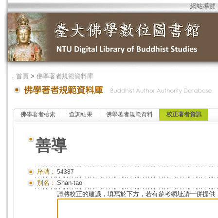
網站導覽
．
首頁
>
佛學著者規範資料庫
佛學著者檢索
查詢結果
佛學著者規範資料
校正著者資訊
善導
序號：
54387
別名：
Shan-tao
請將校正的建議，填寫於下方，若有參考網址請一併提供