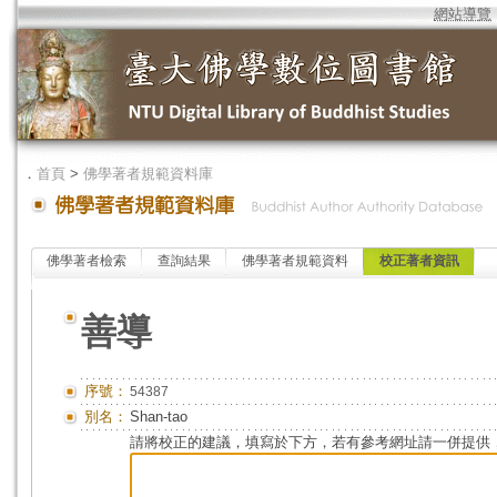
網站導覽
．
首頁
>
佛學著者規範資料庫
佛學著者檢索
查詢結果
佛學著者規範資料
校正著者資訊
善導
序號：
54387
別名：
Shan-tao
請將校正的建議，填寫於下方，若有參考網址請一併提供