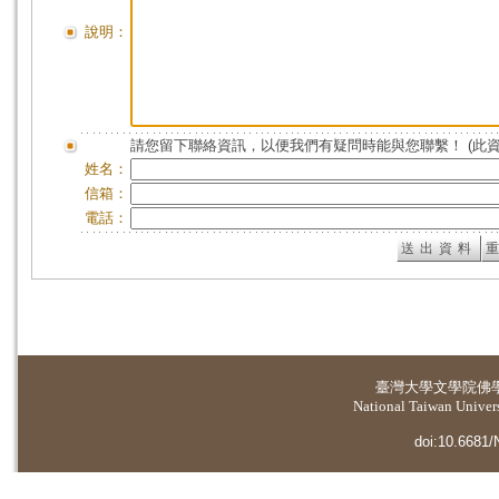
說明：
請您留下聯絡資訊，以便我們有疑問時能與您聯繫！ (此
姓名：
信箱：
電話：
臺灣大學
文學院佛
National Taiwan Universi
doi:10.6681