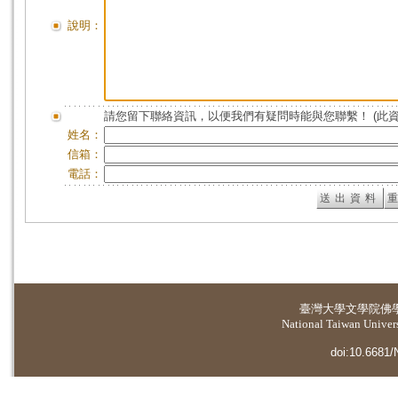
說明：
請您留下聯絡資訊，以便我們有疑問時能與您聯繫！ (此
姓名：
信箱：
電話：
臺灣大學
文學院佛
National Taiwan Universi
doi:10.6681