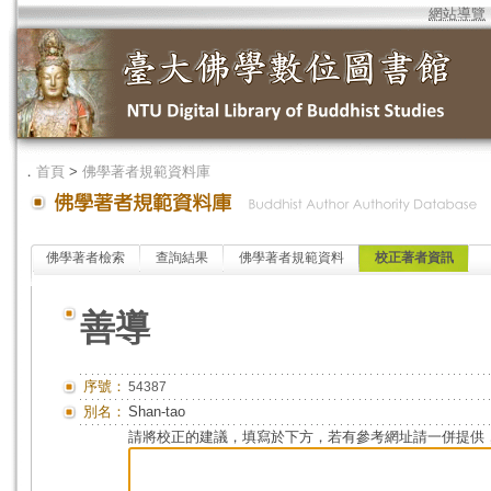
網站導覽
．
首頁
>
佛學著者規範資料庫
佛學著者檢索
查詢結果
佛學著者規範資料
校正著者資訊
善導
序號：
54387
別名：
Shan-tao
請將校正的建議，填寫於下方，若有參考網址請一併提供