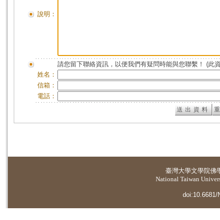
說明：
請您留下聯絡資訊，以便我們有疑問時能與您聯繫！ (此
姓名：
信箱：
電話：
臺灣大學
文學院佛
National Taiwan Universi
doi:10.6681