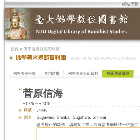
網站導覽
．
首頁
>
佛學著者規範資料庫
佛學著者檢索
查詢結果
佛學著者規範資料
校正著者資訊
菅原信海
+1925 ~ +2018
序號：
54440
別名：
Sugawara, Shinkai=Sugahara, Shinkai
請將校正的建議，填寫於下方，若有參考網址請一併提供