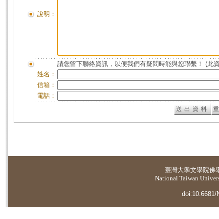
說明：
請您留下聯絡資訊，以便我們有疑問時能與您聯繫！ (此
姓名：
信箱：
電話：
臺灣大學
文學院佛
National Taiwan Universi
doi:10.6681