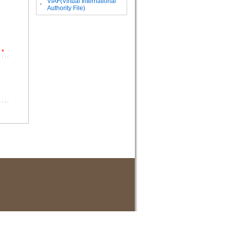
VIAF(Virtual International
。
Authority File)
*