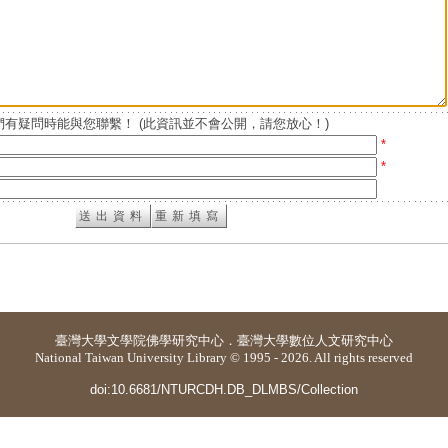
有疑問時能與您聯繫！ (此資訊並不會公開，請您放心！)
*
*
臺灣大學
文學院佛學研究中心
．
臺灣大學數位人文研究中心
National Taiwan University Library © 1995 - 2026. All rights reserved
doi:10.6681/NTURCDH.DB_DLMBS/Collection