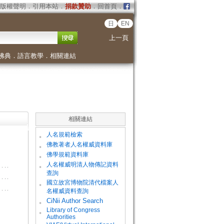
版權聲明
．
引用本站
．
捐款贊助
．
回首頁
．
日
EN
上一頁
佛典
．
語言教學
．
相關連結
相關連結
。
人名規範檢索
。
佛教著者人名權威資料庫
。
佛學規範資料庫
。
人名權威明清人物傳記資料
查詢
。
國立故宮博物院清代檔案人
名權威資料查詢
。
CiNii Author Search
Library of Congress
。
Authorities