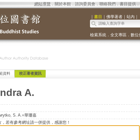
網站導覽
．
關於本館
．
諮詢委員會
．
聯絡我們
．
書目提供
．
｜
書目
｜
佛學著者
｜
站內
｜
檢索系統
．
全文專區
．
數位
範資料
校正著者資訊
ndra A.
wrytko, S. A.=華珊嘉
方，若有參考網址請一併提供，感謝您！