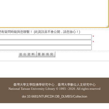
有疑問時能與您聯繫！ (此資訊並不會公開，請您放心！)
*
*
臺灣大學
文學院佛學研究中心
．
臺灣大學數位人文研究中心
National Taiwan University Library © 1995 - 2026. All rights reserved
doi:10.6681/NTURCDH.DB_DLMBS/Collection