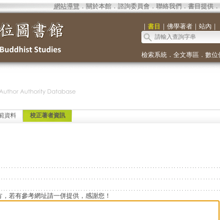
網站導覽
．
關於本館
．
諮詢委員會
．
聯絡我們
．
書目提供
．
｜
書目
｜
佛學著者
｜
站內
｜
檢索系統
．
全文專區
．
數位
範資料
校正著者資訊
方，若有參考網址請一併提供，感謝您！