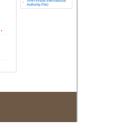
VIAF(Virtual International
。
Authority File)
*