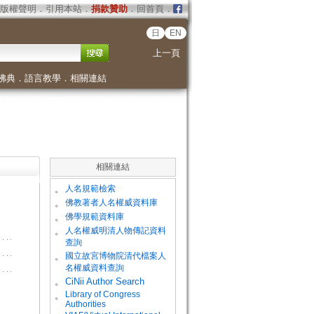
版權聲明
．
引用本站
．
捐款贊助
．
回首頁
．
日
EN
上一頁
佛典
．
語言教學
．
相關連結
相關連結
。
人名規範檢索
。
佛教著者人名權威資料庫
。
佛學規範資料庫
。
人名權威明清人物傳記資料
查詢
。
國立故宮博物院清代檔案人
名權威資料查詢
。
CiNii Author Search
Library of Congress
。
Authorities