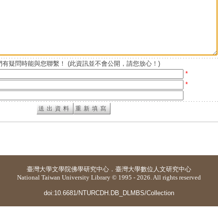
有疑問時能與您聯繫！ (此資訊並不會公開，請您放心！)
*
*
臺灣大學
文學院佛學研究中心
．
臺灣大學數位人文研究中心
National Taiwan University Library © 1995 - 2026. All rights reserved
doi:10.6681/NTURCDH.DB_DLMBS/Collection