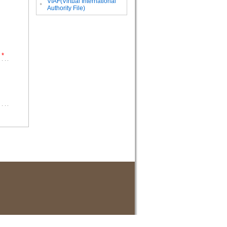
VIAF(Virtual International
。
Authority File)
*