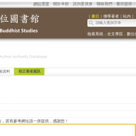
網站導覽
．
關於本館
．
諮詢委員會
．
聯絡我們
．
書目提供
．
｜
書目
｜
佛學著者
｜
站內
｜
檢索系統
．
全文專區
．
數位
範資料
校正著者資訊
方，若有參考網址請一併提供，感謝您！