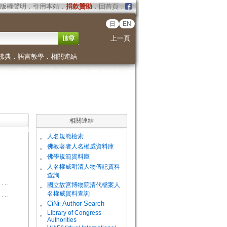
版權聲明
．
引用本站
．
捐款贊助
．
回首頁
．
日
EN
上一頁
佛典
．
語言教學
．
相關連結
相關連結
。
人名規範檢索
。
佛教著者人名權威資料庫
。
佛學規範資料庫
。
人名權威明清人物傳記資料
查詢
。
國立故宮博物院清代檔案人
名權威資料查詢
。
CiNii Author Search
Library of Congress
。
Authorities