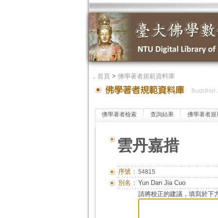
．
首頁
>
佛學著者規範資料庫
佛學著者檢索
查詢結果
佛學著者規
雲丹嘉措
序號：
54815
別名：
Yun Dan Jia Cuo
請將校正的建議，填寫於下