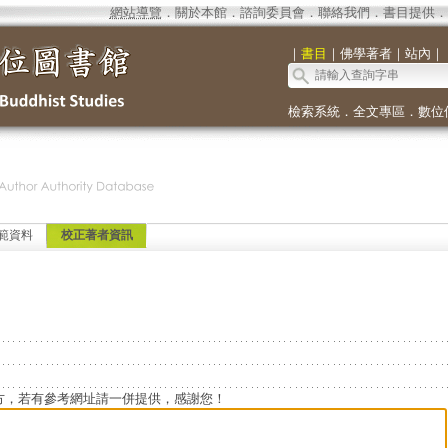
網站導覽
．
關於本館
．
諮詢委員會
．
聯絡我們
．
書目提供
．
｜
書目
｜
佛學著者
｜
站內
｜
檢索系統
．
全文專區
．
數位
範資料
校正著者資訊
方，若有參考網址請一併提供，感謝您！