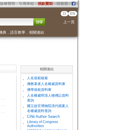
版權聲明
．
引用本站
．
捐款贊助
．
回首頁
．
日
EN
上一頁
佛典
．
語言教學
．
相關連結
相關連結
。
人名規範檢索
。
佛教著者人名權威資料庫
。
佛學規範資料庫
。
人名權威明清人物傳記資料
查詢
。
國立故宮博物院清代檔案人
名權威資料查詢
。
CiNii Author Search
Library of Congress
。
Authorities