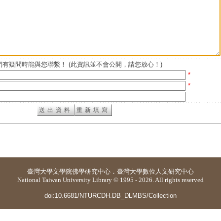
有疑問時能與您聯繫！ (此資訊並不會公開，請您放心！)
*
*
臺灣大學
文學院佛學研究中心
．
臺灣大學數位人文研究中心
National Taiwan University Library © 1995 - 2026. All rights reserved
doi:10.6681/NTURCDH.DB_DLMBS/Collection