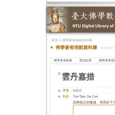
．
首頁
>
佛學著者規範資料庫
佛學著者檢索
查詢結果
佛學著者規
雲丹嘉措
序號：
54815
別名：
Yun Dan Jia Cuo
請將校正的建議，填寫於下