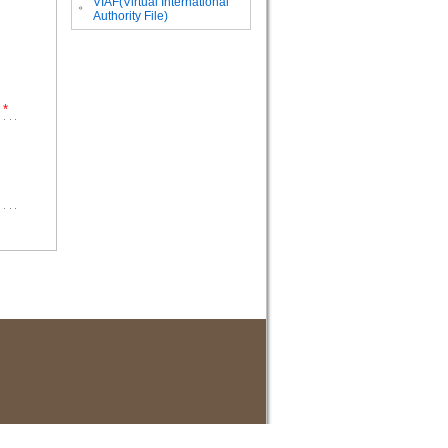
VIAF(Virtual International
。
Authority File)
*