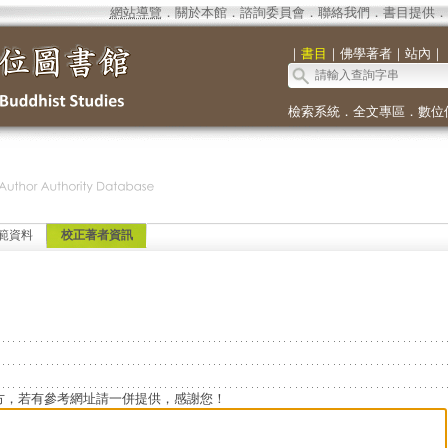
網站導覽
．
關於本館
．
諮詢委員會
．
聯絡我們
．
書目提供
．
｜
書目
｜
佛學著者
｜
站內
｜
檢索系統
．
全文專區
．
數位
範資料
校正著者資訊
方，若有參考網址請一併提供，感謝您！