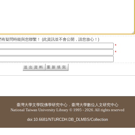
有疑問時能與您聯繫！ (此資訊並不會公開，請您放心！)
*
*
臺灣大學
文學院佛學研究中心
．
臺灣大學數位人文研究中心
National Taiwan University Library © 1995 - 2026. All rights reserved
doi:10.6681/NTURCDH.DB_DLMBS/Collection