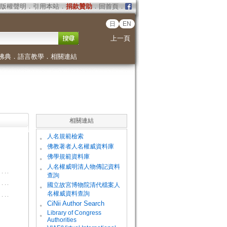
版權聲明
．
引用本站
．
捐款贊助
．
回首頁
．
日
EN
上一頁
佛典
．
語言教學
．
相關連結
相關連結
。
人名規範檢索
。
佛教著者人名權威資料庫
。
佛學規範資料庫
。
人名權威明清人物傳記資料
查詢
。
國立故宮博物院清代檔案人
名權威資料查詢
。
CiNii Author Search
Library of Congress
。
Authorities