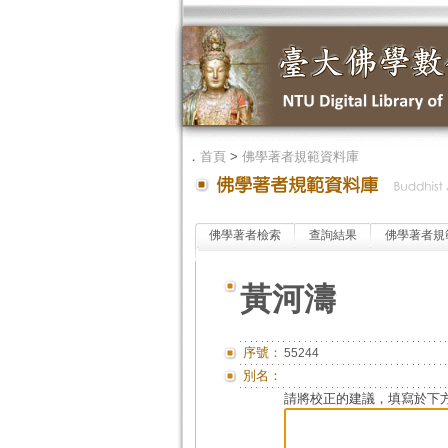
．
首頁
>
佛學著者規範資料庫
佛學著者檢索
查詢結果
佛學著者規
黃河濤
序號：
55244
別名：
請將校正的建議，填寫於下