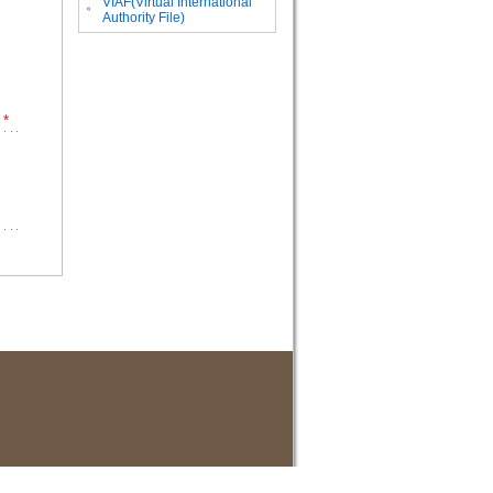
VIAF(Virtual International
。
Authority File)
*