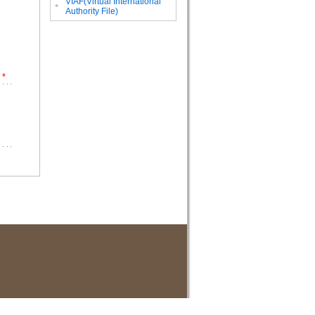
VIAF(Virtual International
。
Authority File)
*