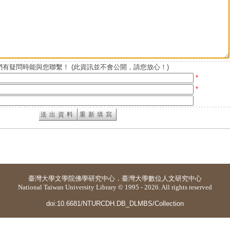
有疑問時能與您聯繫！ (此資訊並不會公開，請您放心！)
*
*
臺灣大學
文學院佛學研究中心
．
臺灣大學數位人文研究中心
National Taiwan University Library © 1995 - 2026. All rights reserved
doi:10.6681/NTURCDH.DB_DLMBS/Collection