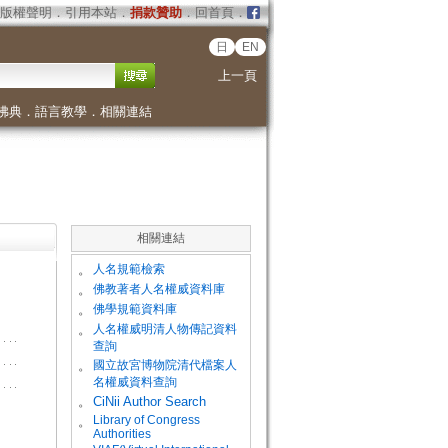
版權聲明
．
引用本站
．
捐款贊助
．
回首頁
．
日
EN
上一頁
佛典
．
語言教學
．
相關連結
相關連結
。
人名規範檢索
。
佛教著者人名權威資料庫
。
佛學規範資料庫
。
人名權威明清人物傳記資料
查詢
。
國立故宮博物院清代檔案人
名權威資料查詢
。
CiNii Author Search
Library of Congress
。
Authorities