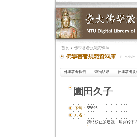
．
首頁
>
佛學著者規範資料庫
佛學著者檢索
查詢結果
佛學著者規
園田久子
序號：
55695
別名：
請將校正的建議，填寫於下