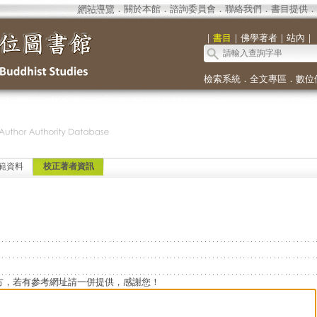
網站導覽
．
關於本館
．
諮詢委員會
．
聯絡我們
．
書目提供
．
｜
書目
｜
佛學著者
｜
站內
｜
檢索系統
．
全文專區
．
數位
範資料
校正著者資訊
方，若有參考網址請一併提供，感謝您！