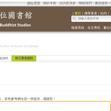
網站導覽
．
關於本館
．
諮詢委員會
．
聯絡我們
．
書目提供
．
｜
書目
｜
佛學著者
｜
站內
｜
檢索系統
．
全文專區
．
數位
範資料
校正著者資訊
方，若有參考網址請一併提供，感謝您！