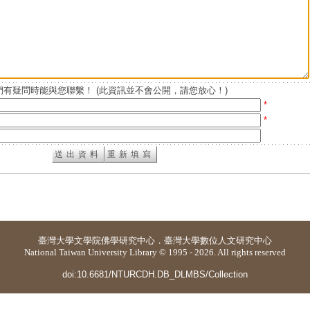
有疑問時能與您聯繫！ (此資訊並不會公開，請您放心！)
*
*
臺灣大學
文學院佛學研究中心
．
臺灣大學數位人文研究中心
National Taiwan University Library © 1995 - 2026. All rights reserved
doi:10.6681/NTURCDH.DB_DLMBS/Collection