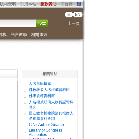
版權聲明
．
引用本站
．
捐款贊助
．
回首頁
．
日
EN
上一頁
佛典
．
語言教學
．
相關連結
相關連結
。
人名規範檢索
。
佛教著者人名權威資料庫
。
佛學規範資料庫
。
人名權威明清人物傳記資料
查詢
。
國立故宮博物院清代檔案人
名權威資料查詢
。
CiNii Author Search
Library of Congress
。
Authorities