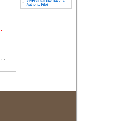
VIAF(Virtual International
。
Authority File)
*