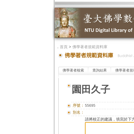
．
首頁
>
佛學著者規範資料庫
佛學著者檢索
查詢結果
佛學著者規
園田久子
序號：
55695
別名：
請將校正的建議，填寫於下