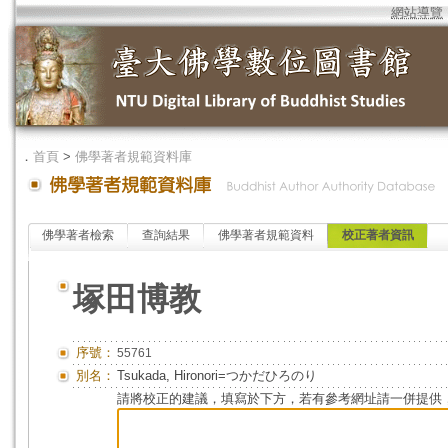
網站導覽
．
首頁
>
佛學著者規範資料庫
佛學著者檢索
查詢結果
佛學著者規範資料
校正著者資訊
塚田博教
序號：
55761
別名：
Tsukada, Hironori=つかだひろのり
請將校正的建議，填寫於下方，若有參考網址請一併提供