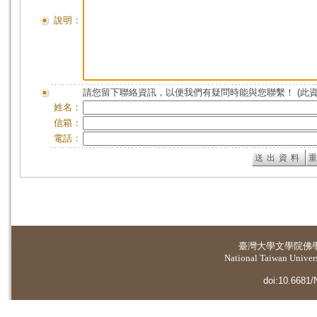
說明：
請您留下聯絡資訊，以便我們有疑問時能與您聯繫！ (此
姓名：
信箱：
電話：
臺灣大學
文學院佛
National Taiwan Universi
doi:10.6681