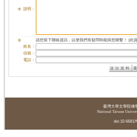
說明：
請您留下聯絡資訊，以便我們有疑問時能與您聯繫！ (此
姓名：
信箱：
電話：
臺灣大學
文學院佛
National Taiwan Universi
doi:10.6681