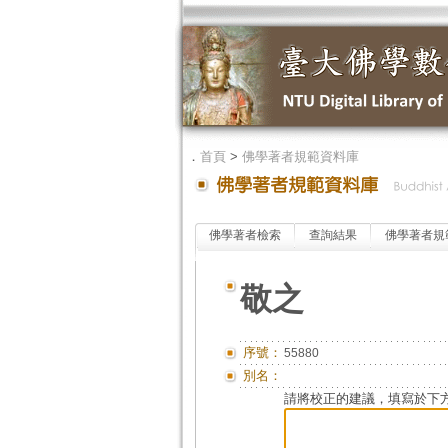
．
首頁
>
佛學著者規範資料庫
佛學著者檢索
查詢結果
佛學著者規
敬之
序號：
55880
別名：
請將校正的建議，填寫於下