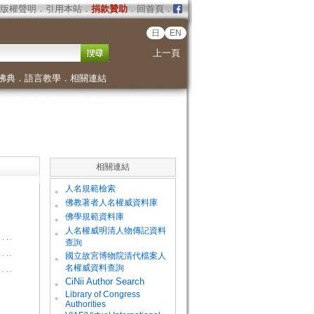
版權聲明
．
引用本站
．
捐款贊助
．
回首頁
．
日
EN
上一頁
佛典
．
語言教學
．
相關連結
相關連結
。
人名規範檢索
。
佛教著者人名權威資料庫
。
佛學規範資料庫
。
人名權威明清人物傳記資料
查詢
。
國立故宮博物院清代檔案人
名權威資料查詢
。
CiNii Author Search
Library of Congress
。
Authorities