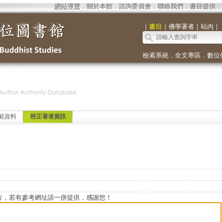
網站導覽
．
關於本館
．
諮詢委員會
．
聯絡我們
．
書目提供
．
｜
書目
｜
佛學著者
｜
站內
｜
檢索系統
．
全文專區
．
數位
範資料
校正著者資訊
方，若有參考網址請一併提供，感謝您！