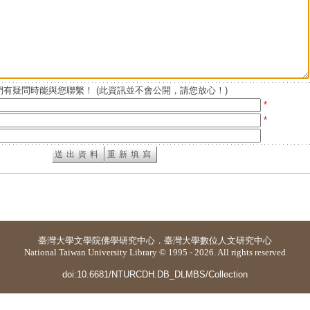
有疑問時能與您聯繫！ (此資訊並不會公開，請您放心！)
*
*
臺灣大學
文學院佛學研究中心
．
臺灣大學數位人文研究中心
National Taiwan University Library © 1995 - 2026. All rights reserved
doi:10.6681/NTURCDH.DB_DLMBS/Collection