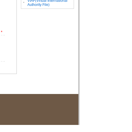
VIAF(Virtual International
。
Authority File)
*