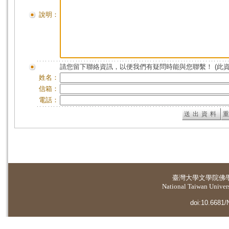
說明：
請您留下聯絡資訊，以便我們有疑問時能與您聯繫！ (此
姓名：
信箱：
電話：
臺灣大學
文學院佛
National Taiwan Universi
doi:10.6681