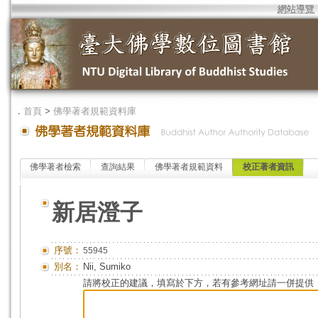
網站導覽
．
首頁
>
佛學著者規範資料庫
佛學著者檢索
查詢結果
佛學著者規範資料
校正著者資訊
新居澄子
序號：
55945
別名：
Nii, Sumiko
請將校正的建議，填寫於下方，若有參考網址請一併提供