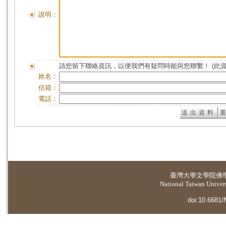
說明：
請您留下聯絡資訊，以便我們有疑問時能與您聯繫！ (此
姓名：
信箱：
電話：
臺灣大學
文學院佛
National Taiwan Universi
doi:10.6681