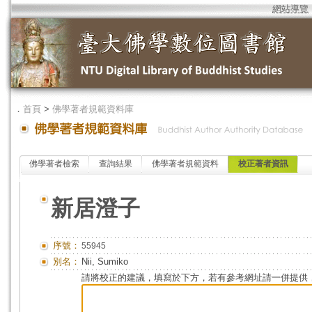
網站導覽
．
首頁
>
佛學著者規範資料庫
佛學著者檢索
查詢結果
佛學著者規範資料
校正著者資訊
新居澄子
序號：
55945
別名：
Nii, Sumiko
請將校正的建議，填寫於下方，若有參考網址請一併提供