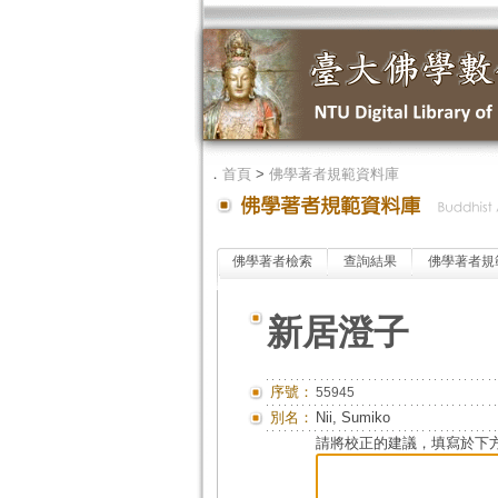
．
首頁
>
佛學著者規範資料庫
佛學著者檢索
查詢結果
佛學著者規
新居澄子
序號：
55945
別名：
Nii, Sumiko
請將校正的建議，填寫於下