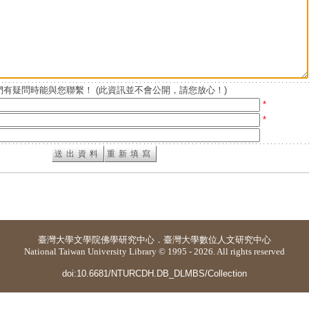
有疑問時能與您聯繫！ (此資訊並不會公開，請您放心！)
*
*
臺灣大學
文學院佛學研究中心
．
臺灣大學數位人文研究中心
National Taiwan University Library © 1995 - 2026. All rights reserved
doi:10.6681/NTURCDH.DB_DLMBS/Collection