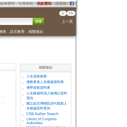
版權聲明
．
引用本站
．
捐款贊助
．
回首頁
．
日
EN
上一頁
佛典
．
語言教學
．
相關連結
相關連結
。
人名規範檢索
。
佛教著者人名權威資料庫
。
佛學規範資料庫
。
人名權威明清人物傳記資料
查詢
。
國立故宮博物院清代檔案人
名權威資料查詢
。
CiNii Author Search
Library of Congress
。
Authorities