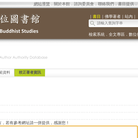
網站導覽
．
關於本館
．
諮詢委員會
．
聯絡我們
．
書目提供
．
｜
書目
｜
佛學著者
｜
站內
｜
檢索系統
．
全文專區
．
數位
範資料
校正著者資訊
方，若有參考網址請一併提供，感謝您！