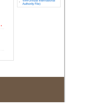
VIAF(Virtual International
。
Authority File)
*