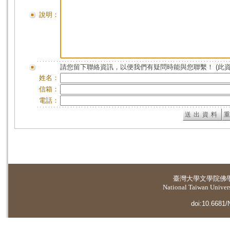
說明：
請您留下聯絡資訊，以便我們有疑問時能與您聯繫！ (此
姓名：
信箱：
電話：
臺灣大學
文學院佛
National Taiwan Universi
doi:10.6681