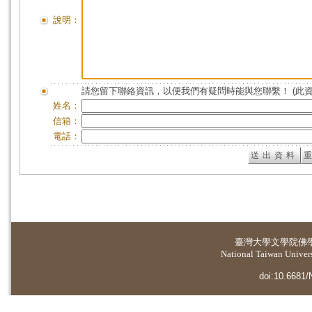
說明：
請您留下聯絡資訊，以便我們有疑問時能與您聯繫！ (此
姓名：
信箱：
電話：
臺灣大學
文學院佛
National Taiwan Universi
doi:10.6681