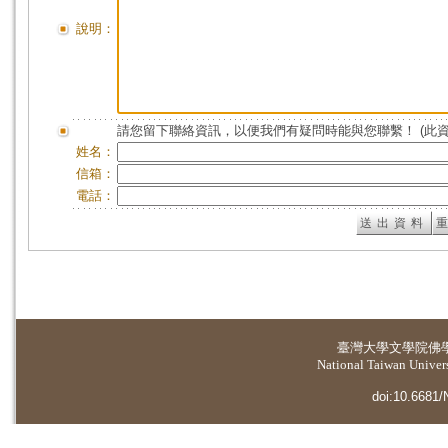
說明：
請您留下聯絡資訊，以便我們有疑問時能與您聯繫！ (此
姓名：
信箱：
電話：
臺灣大學
文學院佛
National Taiwan Universi
doi:10.6681