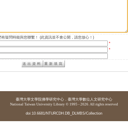
有疑問時能與您聯繫！ (此資訊並不會公開，請您放心！)
*
*
臺灣大學
文學院佛學研究中心
．
臺灣大學數位人文研究中心
National Taiwan University Library © 1995 - 2026. All rights reserved
doi:10.6681/NTURCDH.DB_DLMBS/Collection