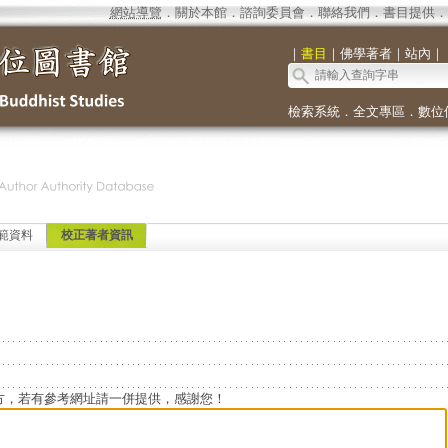
網站導覽
．
關於本館
．
諮詢委員會
．
聯絡我們
．
書目提供
．
｜
書目
｜
佛學著者
｜
站內
｜
檢索系統
．
全文專區
．
數位
範資料
校正著者資訊
方，若有參考網址請一併提供，感謝您！