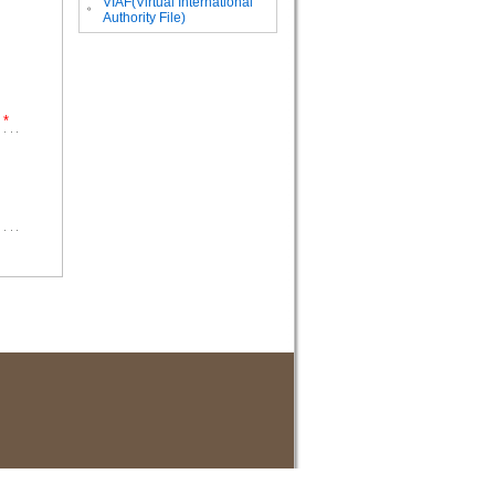
VIAF(Virtual International
。
Authority File)
*