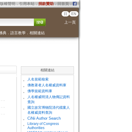
版權聲明
．
引用本站
．
捐款贊助
．
回首頁
．
日
EN
上一頁
佛典
．
語言教學
．
相關連結
相關連結
。
人名規範檢索
。
佛教著者人名權威資料庫
。
佛學規範資料庫
。
人名權威明清人物傳記資料
查詢
。
國立故宮博物院清代檔案人
名權威資料查詢
。
CiNii Author Search
Library of Congress
。
Authorities