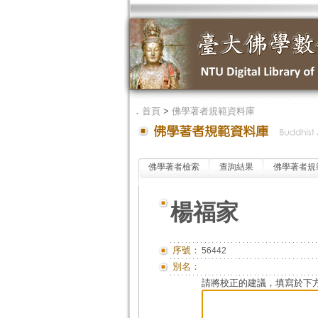
．
首頁
>
佛學著者規範資料庫
佛學著者檢索
查詢結果
佛學著者規
楊福家
序號：
56442
別名：
請將校正的建議，填寫於下