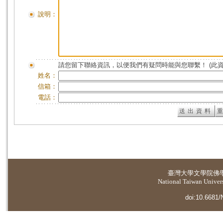
說明：
請您留下聯絡資訊，以便我們有疑問時能與您聯繫！ (此
姓名：
信箱：
電話：
臺灣大學
文學院佛
National Taiwan Universi
doi:10.6681