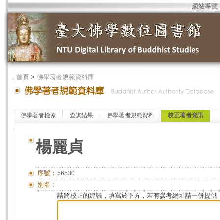
網站導覽
．
首頁
>
佛學著者規範資料庫
佛學著者檢索
查詢結果
佛學著者規範資料
校正著者資訊
楊麗貞
序號：
56530
別名：
請將校正的建議，填寫於下方，若有參考網址請一併提供