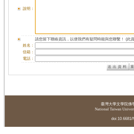
說明：
請您留下聯絡資訊，以便我們有疑問時能與您聯繫！ (此
姓名：
信箱：
電話：
臺灣大學
文學院佛
National Taiwan Universi
doi:10.6681