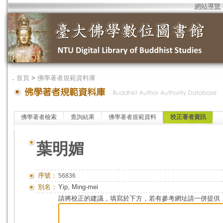
網站導覽
．
首頁
>
佛學著者規範資料庫
佛學著者檢索
查詢結果
佛學著者規範資料
校正著者資訊
葉明媚
序號：
56836
別名：
Yip, Ming-mei
請將校正的建議，填寫於下方，若有參考網址請一併提供