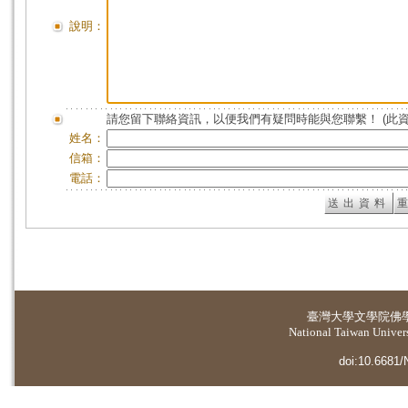
說明：
請您留下聯絡資訊，以便我們有疑問時能與您聯繫！ (此
姓名：
信箱：
電話：
臺灣大學
文學院佛
National Taiwan Universi
doi:10.6681