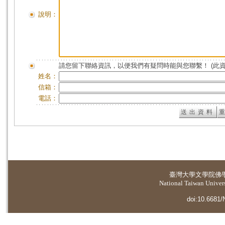
說明：
請您留下聯絡資訊，以便我們有疑問時能與您聯繫！ (此
姓名：
信箱：
電話：
臺灣大學
文學院佛
National Taiwan Universi
doi:10.6681