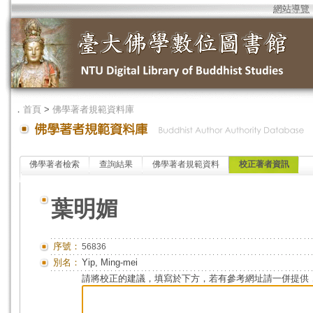
網站導覽
．
首頁
>
佛學著者規範資料庫
佛學著者檢索
查詢結果
佛學著者規範資料
校正著者資訊
葉明媚
序號：
56836
別名：
Yip, Ming-mei
請將校正的建議，填寫於下方，若有參考網址請一併提供