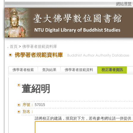
網站導覽
．
首頁
>
佛學著者規範資料庫
佛學著者檢索
查詢結果
佛學著者規範資料
校正著者資訊
董紹明
序號：
57015
別名：
請將校正的建議，填寫於下方，若有參考網址請一併提供