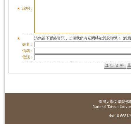
說明：
請您留下聯絡資訊，以便我們有疑問時能與您聯繫！ (此
姓名：
信箱：
電話：
臺灣大學
文學院佛
National Taiwan Universi
doi:10.6681