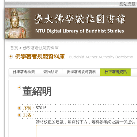
網站導覽
．
首頁
>
佛學著者規範資料庫
佛學著者檢索
查詢結果
佛學著者規範資料
校正著者資訊
董紹明
序號：
57015
別名：
請將校正的建議，填寫於下方，若有參考網址請一併提供