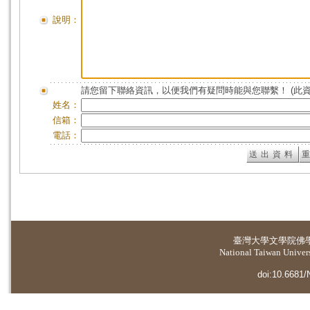
說明：
請您留下聯絡資訊，以便我們有疑問時能與您聯繫！ (此
姓名：
信箱：
電話：
臺灣大學
文學院佛
National Taiwan Universi
doi:10.6681