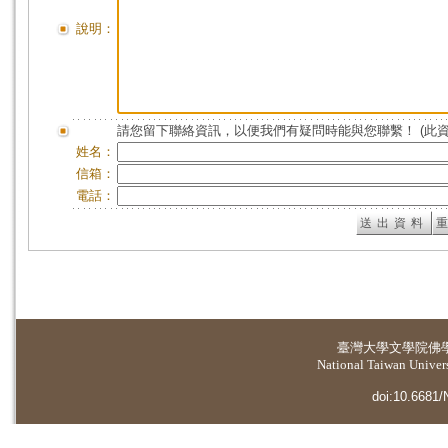
說明：
請您留下聯絡資訊，以便我們有疑問時能與您聯繫！ (此
姓名：
信箱：
電話：
臺灣大學
文學院佛
National Taiwan Universi
doi:10.6681