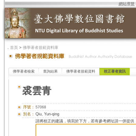
網站導覽
．
首頁
>
佛學著者規範資料庫
佛學著者檢索
查詢結果
佛學著者規範資料
校正著者資訊
裘雲青
序號：
57068
別名：
Qiu, Yun-qing
請將校正的建議，填寫於下方，若有參考網址請一併提供