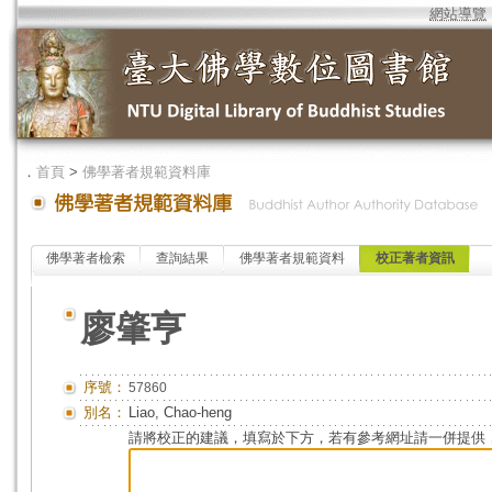
網站導覽
．
首頁
>
佛學著者規範資料庫
佛學著者檢索
查詢結果
佛學著者規範資料
校正著者資訊
廖肇亨
序號：
57860
別名：
Liao, Chao-heng
請將校正的建議，填寫於下方，若有參考網址請一併提供