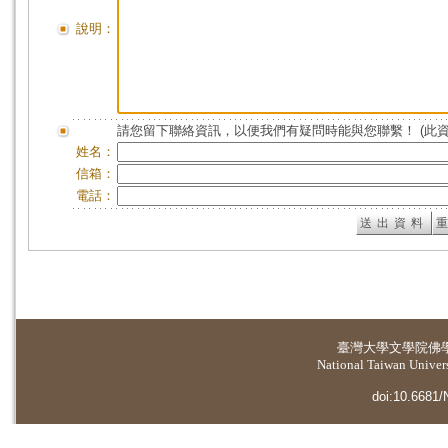
說明：
請您留下聯絡資訊，以便我們有疑問時能與您聯繫！ (此
姓名：
信箱：
電話：
臺灣大學
文學院佛
National Taiwan Universi
doi:10.6681