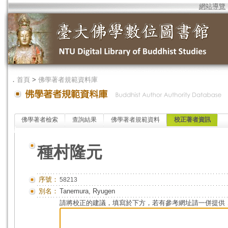
網站導覽
．
首頁
>
佛學著者規範資料庫
佛學著者檢索
查詢結果
佛學著者規範資料
校正著者資訊
種村隆元
序號：
58213
別名：
Tanemura, Ryugen
請將校正的建議，填寫於下方，若有參考網址請一併提供