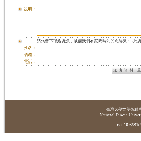
說明：
請您留下聯絡資訊，以便我們有疑問時能與您聯繫！ (此
姓名：
信箱：
電話：
臺灣大學
文學院佛
National Taiwan Universi
doi:10.6681