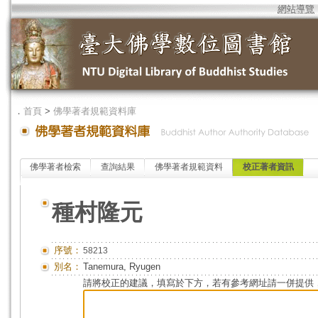
網站導覽
．
首頁
>
佛學著者規範資料庫
佛學著者檢索
查詢結果
佛學著者規範資料
校正著者資訊
種村隆元
序號：
58213
別名：
Tanemura, Ryugen
請將校正的建議，填寫於下方，若有參考網址請一併提供