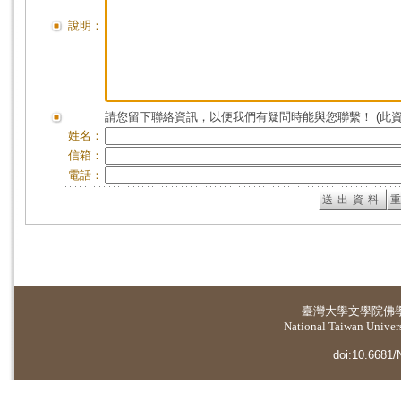
說明：
請您留下聯絡資訊，以便我們有疑問時能與您聯繫！ (此
姓名：
信箱：
電話：
臺灣大學
文學院佛
National Taiwan Universi
doi:10.6681