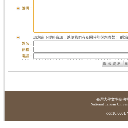
說明：
請您留下聯絡資訊，以便我們有疑問時能與您聯繫！ (此
姓名：
信箱：
電話：
臺灣大學
文學院佛
National Taiwan Universi
doi:10.6681