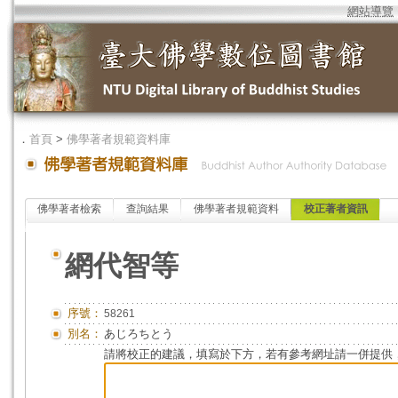
網站導覽
．
首頁
>
佛學著者規範資料庫
佛學著者檢索
查詢結果
佛學著者規範資料
校正著者資訊
網代智等
序號：
58261
別名：
あじろちとう
請將校正的建議，填寫於下方，若有參考網址請一併提供