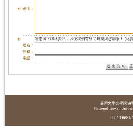
說明：
請您留下聯絡資訊，以便我們有疑問時能與您聯繫！ (此
姓名：
信箱：
電話：
臺灣大學
文學院佛
National Taiwan Universi
doi:10.6681