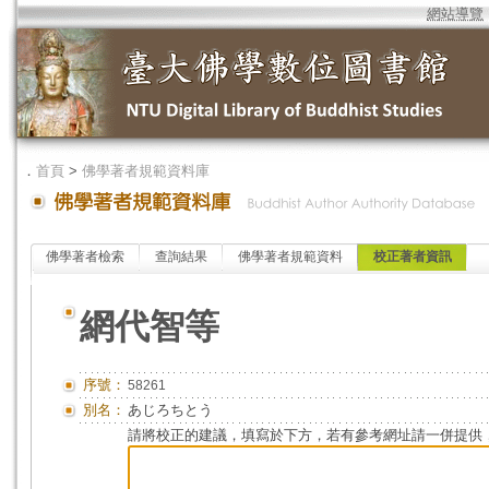
網站導覽
．
首頁
>
佛學著者規範資料庫
佛學著者檢索
查詢結果
佛學著者規範資料
校正著者資訊
網代智等
序號：
58261
別名：
あじろちとう
請將校正的建議，填寫於下方，若有參考網址請一併提供