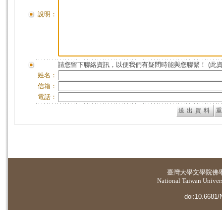
說明：
請您留下聯絡資訊，以便我們有疑問時能與您聯繫！ (此
姓名：
信箱：
電話：
臺灣大學
文學院佛
National Taiwan Universi
doi:10.6681