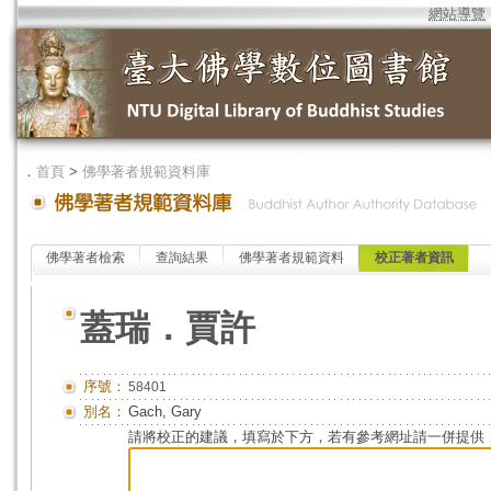
網站導覽
．
首頁
>
佛學著者規範資料庫
佛學著者檢索
查詢結果
佛學著者規範資料
校正著者資訊
蓋瑞．賈許
序號：
58401
別名：
Gach, Gary
請將校正的建議，填寫於下方，若有參考網址請一併提供