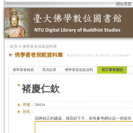
網站導覽
．
首頁
>
佛學著者規範資料庫
佛學著者檢索
查詢結果
佛學著者規範資料
校正著者資訊
褚慶仁欽
序號：
58434
別名：
請將校正的建議，填寫於下方，若有參考網址請一併提供