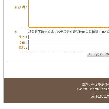
說明：
請您留下聯絡資訊，以便我們有疑問時能與您聯繫！ (此
姓名：
信箱：
電話：
臺灣大學
文學院佛
National Taiwan Universi
doi:10.6681