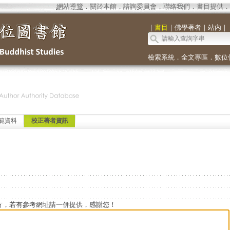
網站導覽
．
關於本館
．
諮詢委員會
．
聯絡我們
．
書目提供
．
｜
書目
｜
佛學著者
｜
站內
｜
檢索系統
．
全文專區
．
數位
範資料
校正著者資訊
方，若有參考網址請一併提供，感謝您！