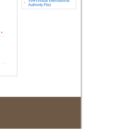
VIAF(Virtual International
。
Authority File)
*