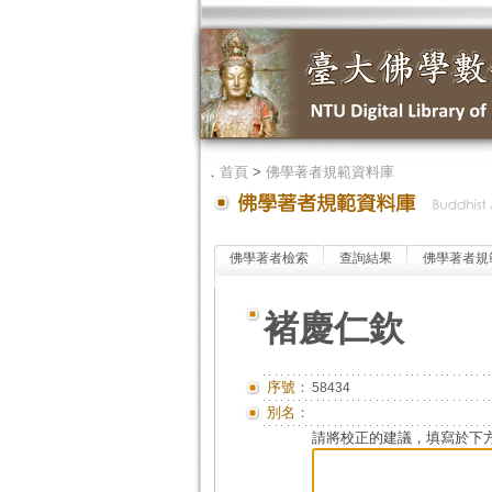
．
首頁
>
佛學著者規範資料庫
佛學著者檢索
查詢結果
佛學著者規
褚慶仁欽
序號：
58434
別名：
請將校正的建議，填寫於下