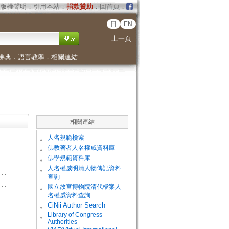
版權聲明
．
引用本站
．
捐款贊助
．
回首頁
．
日
EN
上一頁
佛典
．
語言教學
．
相關連結
相關連結
。
人名規範檢索
。
佛教著者人名權威資料庫
。
佛學規範資料庫
。
人名權威明清人物傳記資料
查詢
。
國立故宮博物院清代檔案人
名權威資料查詢
。
CiNii Author Search
Library of Congress
。
Authorities