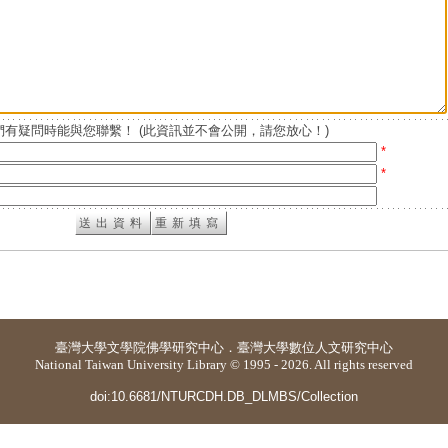
有疑問時能與您聯繫！ (此資訊並不會公開，請您放心！)
*
*
臺灣大學
文學院佛學研究中心
．
臺灣大學數位人文研究中心
National Taiwan University Library © 1995 - 2026. All rights reserved
doi:10.6681/NTURCDH.DB_DLMBS/Collection