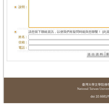
說明：
請您留下聯絡資訊，以便我們有疑問時能與您聯繫！ (此
姓名：
信箱：
電話：
臺灣大學
文學院佛
National Taiwan Universi
doi:10.6681