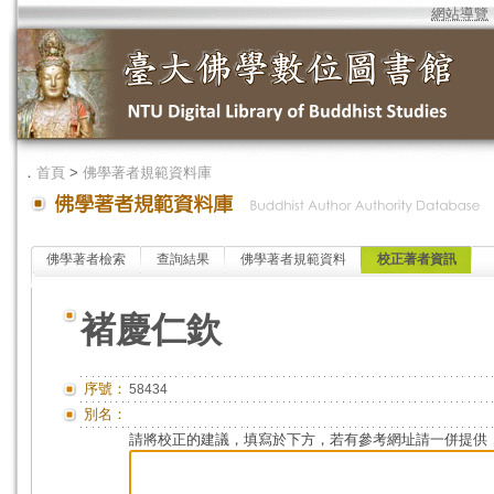
網站導覽
．
首頁
>
佛學著者規範資料庫
佛學著者檢索
查詢結果
佛學著者規範資料
校正著者資訊
褚慶仁欽
序號：
58434
別名：
請將校正的建議，填寫於下方，若有參考網址請一併提供