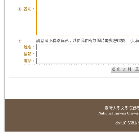
說明：
請您留下聯絡資訊，以便我們有疑問時能與您聯繫！ (此
姓名：
信箱：
電話：
臺灣大學
文學院佛
National Taiwan Universi
doi:10.6681