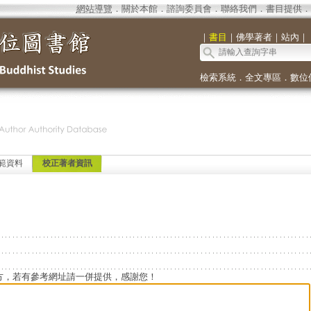
網站導覽
．
關於本館
．
諮詢委員會
．
聯絡我們
．
書目提供
．
｜
書目
｜
佛學著者
｜
站內
｜
檢索系統
．
全文專區
．
數位
範資料
校正著者資訊
方，若有參考網址請一併提供，感謝您！