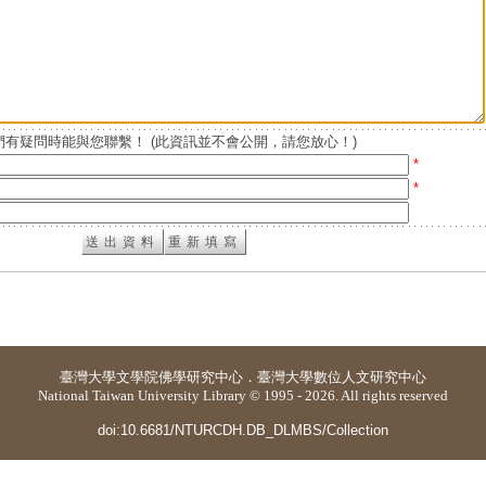
有疑問時能與您聯繫！ (此資訊並不會公開，請您放心！)
*
*
臺灣大學
文學院佛學研究中心
．
臺灣大學數位人文研究中心
National Taiwan University Library © 1995 - 2026. All rights reserved
doi:10.6681/NTURCDH.DB_DLMBS/Collection