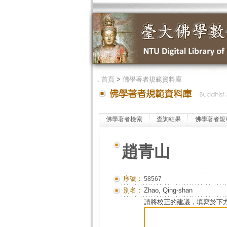
．
首頁
>
佛學著者規範資料庫
佛學著者檢索
查詢結果
佛學著者規
趙青山
序號：
58567
別名：
Zhao, Qing-shan
請將校正的建議，填寫於下