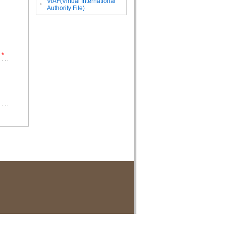
VIAF(Virtual International
。
Authority File)
*