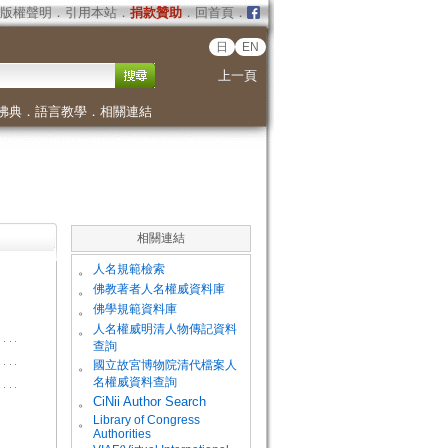
版權聲明
．
引用本站
．
捐款贊助
．
回首頁
．
日
EN
上一頁
佛典
．
語言教學
．
相關連結
相關連結
。
人名規範檢索
。
佛教著者人名權威資料庫
。
佛學規範資料庫
。
人名權威明清人物傳記資料
查詢
。
國立故宮博物院清代檔案人
名權威資料查詢
。
CiNii Author Search
Library of Congress
。
Authorities